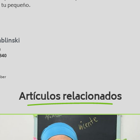
e tu pequeño.
ablinski
a
840
aber
Artículos relacionados