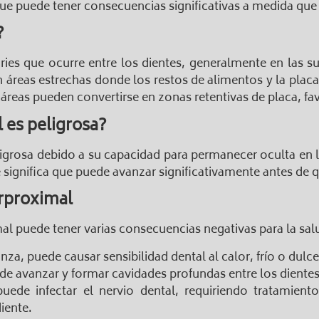
 que puede tener consecuencias significativas a medida que
?
ries que ocurre entre los dientes, generalmente en las s
n áreas estrechas donde los restos de alimentos y la plac
as áreas pueden convertirse en zonas retentivas de placa, fa
l es peligrosa?
ligrosa debido a su capacidad para permanecer oculta en la
ue significa que puede avanzar significativamente antes de
erproximal
imal puede tener varias consecuencias negativas para la sal
za, puede causar sensibilidad dental al calor, frío o dulc
ede avanzar y formar cavidades profundas entre los dientes
uede infectar el nervio dental, requiriendo tratamien
iente.