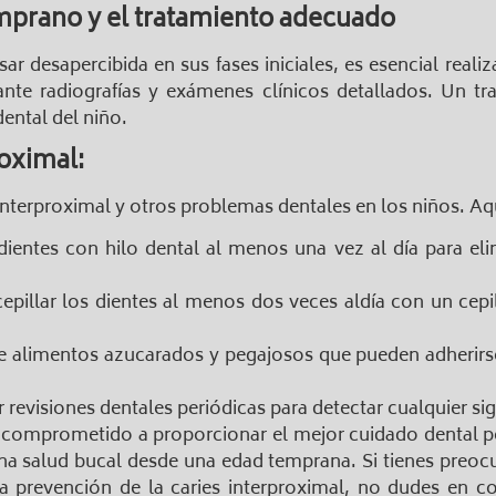
mprano y el tratamiento adecuado
 desapercibida en sus fases iniciales, es esencial realiza
nte radiografías y exámenes clínicos detallados. Un t
ental del niño.
roximal:
s interproximal y otros problemas dentales en los niños. Aq
dientes con hilo dental al menos una vez al día para eli
epillar los dientes al menos dos veces aldía con un cepi
e alimentos azucarados y pegajosos que pueden adherirse
revisiones dentales periódicas para detectar cualquier si
 comprometido a proporcionar el mejor cuidado dental ped
a salud bucal desde una edad temprana. Si tienes preocup
la prevención de la caries interproximal, no dudes en c